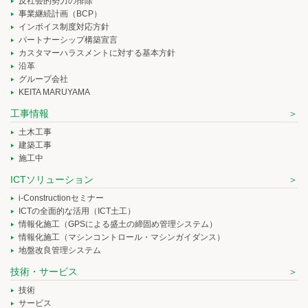
反社会的勢力の排除
事業継続計画（BCP）
インボイス制度対応方針
パートナーシップ構築宣言
カスタマーハラスメントに対する基本方針
沿革
グループ会社
KEITA MARUYAMA
工事情報
土木工事
建築工事
施工中
ICTソリューション
i-Constructionセミナー
ICTの全面的な活用（ICT土工）
情報化施工（GPSによる盛土の締固め管理システム）
情報化施工（マシンコントロール・マシンガイダンス）
地盤改良管理システム
技術・サービス
技術
サービス