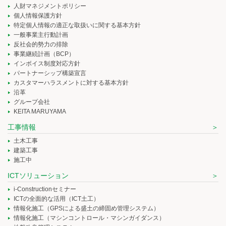
人財マネジメントポリシー
個人情報保護方針
特定個人情報の適正な取扱いに関する基本方針
一般事業主行動計画
反社会的勢力の排除
事業継続計画（BCP）
インボイス制度対応方針
パートナーシップ構築宣言
カスタマーハラスメントに対する基本方針
沿革
グループ会社
KEITA MARUYAMA
工事情報
土木工事
建築工事
施工中
ICTソリューション
i-Constructionセミナー
ICTの全面的な活用（ICT土工）
情報化施工（GPSによる盛土の締固め管理システム）
情報化施工（マシンコントロール・マシンガイダンス）