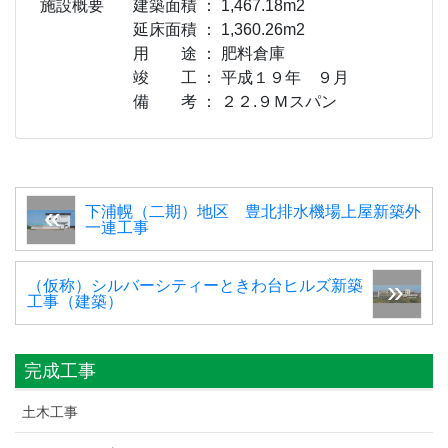
施設概要
建築面積 ： 1,467.18m2
延床面積 ： 1,360.26m2
用 途 ： 肥料倉庫
竣 工 ： 平成１９年 ９月
備 考 ： ２２.９Ｍスパン
下浦幌（二期）地区 豊北排水機場上屋新築外
一連工事
（仮称）シルバーシティーときわ台ヒルズ新築
工事（建築）
完成工事
土木工事