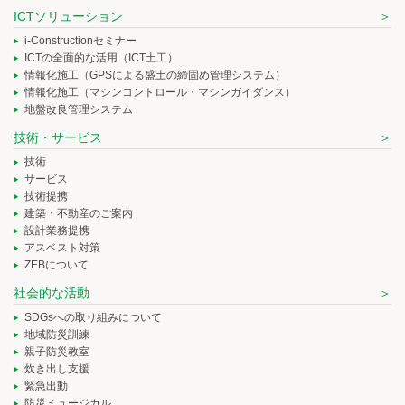
ICTソリューション
i-Constructionセミナー
ICTの全面的な活用（ICT土工）
情報化施工（GPSによる盛土の締固め管理システム）
情報化施工（マシンコントロール・マシンガイダンス）
地盤改良管理システム
技術・サービス
技術
サービス
技術提携
建築・不動産のご案内
設計業務提携
アスベスト対策
ZEBについて
社会的な活動
SDGsへの取り組みについて
地域防災訓練
親子防災教室
炊き出し支援
緊急出動
防災ミュージカル