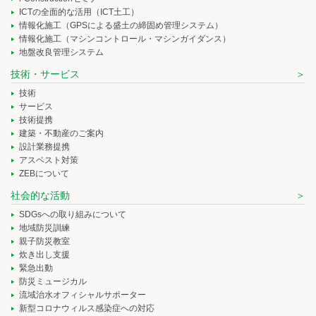
ICTの全面的な活用（ICT土工）
情報化施工（GPSによる盛土の締固め管理システム）
情報化施工（マシンコントロール・マシンガイダンス）
地盤改良管理システム
技術・サービス
技術
サービス
技術提携
建築・不動産のご案内
設計業務提携
アスベスト対策
ZEBについて
社会的な活動
SDGsへの取り組みについて
地域防災訓練
親子防災教室
炊き出し支援
緊急出動
防災ミュージカル
流域治水オフィシャルサポーター
新型コロナウィルス感染症への対応