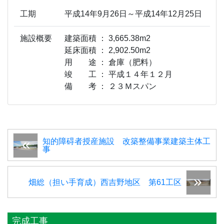
工期
平成14年9月26日～平成14年12月25日
施設概要
建築面積 ： 3,665.38m2
延床面積 ： 2,902.50m2
用 途 ： 倉庫（肥料）
竣 工 ： 平成１４年１２月
備 考 ： ２３Ｍスパン
知的障碍者授産施設 改築整備事業建築主体工
事
畑総（担い手育成）西吉野地区 第61工区
完成工事