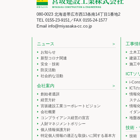
080-0023 北海道帯広市西13条南14丁目1番地2
TEL 0155-23-9151／FAX 0155-24-1577
Email info@miyasaka-cc.co.jp
ニュース
工事情
お知らせ
土木
新型コロナ関連
建築
安全・技術
施工
防災活動
ICT
社会的な活動
i-Co
会社案内
ICT
創始者遺訓
情報
経営方針
ステ
宮坂建設工業コーポレートビジョン
情報
会社概要
イダ
コンプライアンス経営の宣言
地盤
人財マネジメントポリシー
技術・
個人情報保護方針
特定個人情報の適正な取扱いに関する基本方
技術