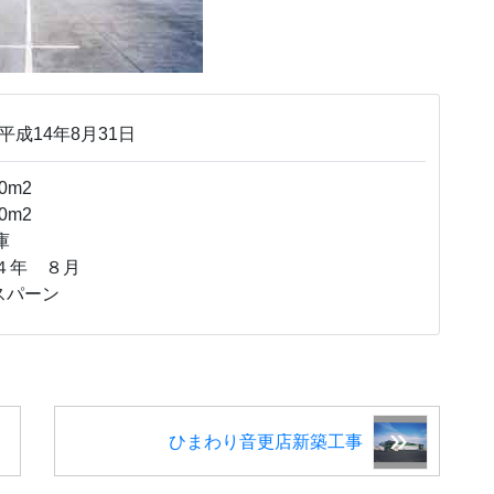
平成14年8月31日
0m2
0m2
庫
４年 ８月
スパーン
ひまわり音更店新築工事