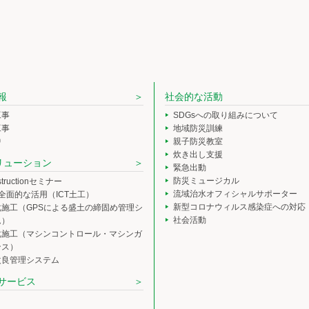
報
社会的な活動
工事
SDGsへの取り組みについて
工事
地域防災訓練
中
親子防災教室
炊き出し支援
ソリューション
緊急出動
防災ミュージカル
nstructionセミナー
流域治水オフィシャルサポーター
の全面的な活用（ICT土工）
新型コロナウィルス感染症への対応
化施工（GPSによる盛土の締固め管理シ
社会活動
ム）
化施工（マシンコントロール・マシンガ
ンス）
改良管理システム
サービス