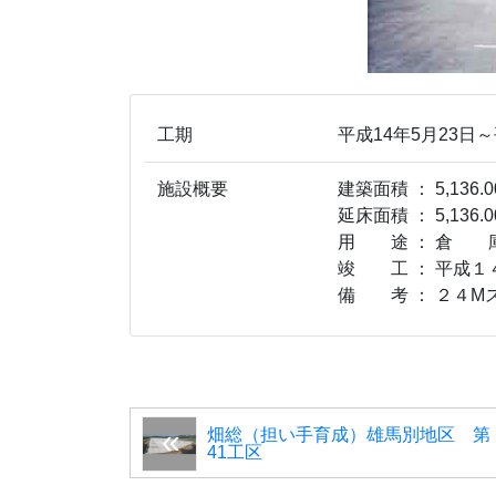
工期
平成14年5月23日～
施設概要
建築面積 ： 5,136.0
延床面積 ： 5,136.0
用 途 ： 倉 
竣 工 ： 平成１
備 考 ： ２４M
畑総（担い手育成）雄馬別地区 第
41工区