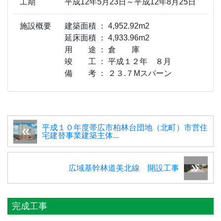
工期
平成12年5月23日～平成12年8月25日
施設概要
建築面積 ： 4,952.92m2
延床面積 ： 4,933.96m2
用 途 ： 倉 庫
竣 工 ： 平成１２年 ８月
備 考 ： ２３.７Mスパーン
平成１０年度帯広市柏林台団地（北町）市営住
宅建替事業建築主体...
広域基幹林道美北線 開設工事
完成工事