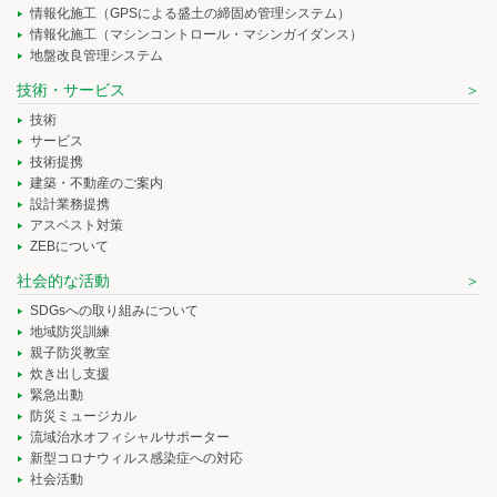
情報化施工（GPSによる盛土の締固め管理システム）
情報化施工（マシンコントロール・マシンガイダンス）
地盤改良管理システム
技術・サービス
技術
サービス
技術提携
建築・不動産のご案内
設計業務提携
アスベスト対策
ZEBについて
社会的な活動
SDGsへの取り組みについて
地域防災訓練
親子防災教室
炊き出し支援
緊急出動
防災ミュージカル
流域治水オフィシャルサポーター
新型コロナウィルス感染症への対応
社会活動