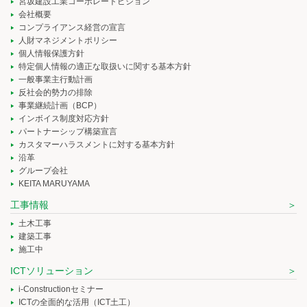
宮坂建設工業コーポレートビジョン
会社概要
コンプライアンス経営の宣言
人財マネジメントポリシー
個人情報保護方針
特定個人情報の適正な取扱いに関する基本方針
一般事業主行動計画
反社会的勢力の排除
事業継続計画（BCP）
インボイス制度対応方針
パートナーシップ構築宣言
カスタマーハラスメントに対する基本方針
沿革
グループ会社
KEITA MARUYAMA
工事情報
土木工事
建築工事
施工中
ICTソリューション
i-Constructionセミナー
ICTの全面的な活用（ICT土工）