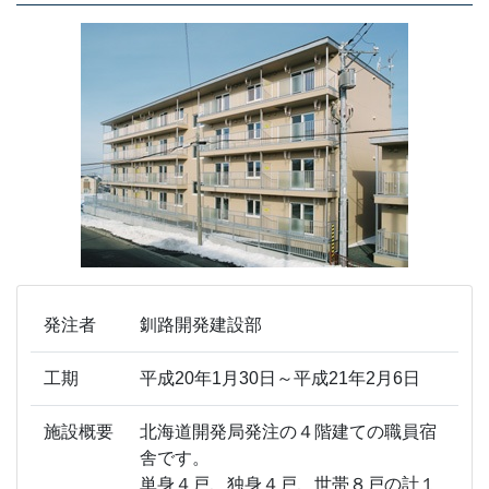
発注者
釧路開発建設部
工期
平成20年1月30日～平成21年2月6日
施設概要
北海道開発局発注の４階建ての職員宿
舎です。
単身４戸、独身４戸、世帯８戸の計１