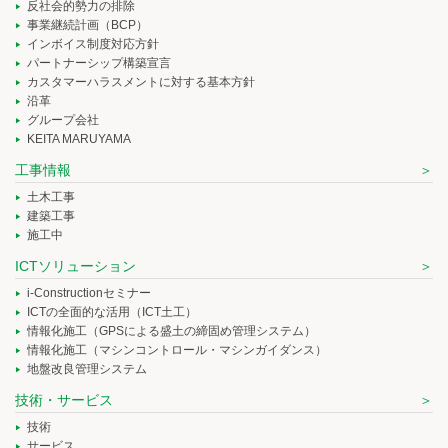
反社会的勢力の排除
事業継続計画（BCP）
インボイス制度対応方針
パートナーシップ構築宣言
カスタマーハラスメントに対する基本方針
沿革
グループ会社
KEITA MARUYAMA
工事情報
土木工事
建築工事
施工中
ICTソリューション
i-Constructionセミナー
ICTの全面的な活用（ICT土工）
情報化施工（GPSによる盛土の締固め管理システム）
情報化施工（マシンコントロール・マシンガイダンス）
地盤改良管理システム
技術・サービス
技術
サービス