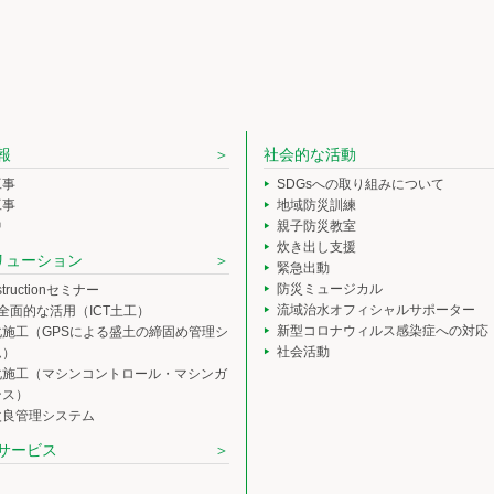
報
社会的な活動
工事
SDGsへの取り組みについて
工事
地域防災訓練
中
親子防災教室
炊き出し支援
ソリューション
緊急出動
防災ミュージカル
nstructionセミナー
流域治水オフィシャルサポーター
の全面的な活用（ICT土工）
新型コロナウィルス感染症への対応
化施工（GPSによる盛土の締固め管理シ
社会活動
ム）
化施工（マシンコントロール・マシンガ
ンス）
改良管理システム
サービス