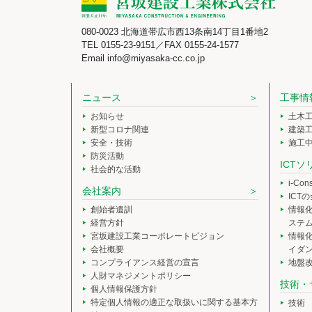
080-0023 北海道帯広市西13条南14丁目1番地2
TEL 0155-23-9151／FAX 0155-24-1577
Email info@miyasaka-cc.co.jp
ニュース
工事情
お知らせ
土木
新型コロナ関連
建築
安全・技術
施工
防災活動
ICT
社会的な活動
i-Co
会社案内
ICT
創始者遺訓
情報
経営方針
ステ
宮坂建設工業コーポレートビジョン
情報
会社概要
イダ
コンプライアンス経営の宣言
地盤
人財マネジメントポリシー
技術・
個人情報保護方針
特定個人情報の適正な取扱いに関する基本方
技術