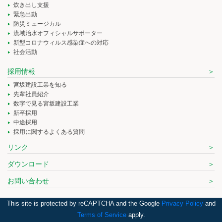
炊き出し支援
緊急出動
防災ミュージカル
流域治水オフィシャルサポーター
新型コロナウィルス感染症への対応
社会活動
採用情報
宮坂建設工業を知る
先輩社員紹介
数字で見る宮坂建設工業
新卒採用
中途採用
採用に関するよくある質問
リンク
ダウンロード
お問い合わせ
This site is protected by reCAPTCHA and the Google
Privacy Policy
and
Terms of Service
apply.