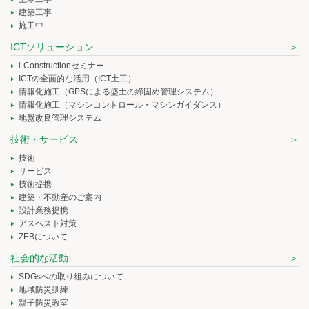
建築工事
施工中
ICTソリューション
i-Constructionセミナー
ICTの全面的な活用（ICT土工）
情報化施工（GPSによる盛土の締固め管理システム）
情報化施工（マシンコントロール・マシンガイダンス）
地盤改良管理システム
技術・サービス
技術
サービス
技術提携
建築・不動産のご案内
設計業務提携
アスベスト対策
ZEBについて
社会的な活動
SDGsへの取り組みについて
地域防災訓練
親子防災教室