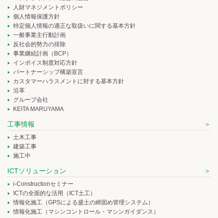
人財マネジメントポリシー
個人情報保護方針
特定個人情報の適正な取扱いに関する基本方針
一般事業主行動計画
反社会的勢力の排除
事業継続計画（BCP）
インボイス制度対応方針
パートナーシップ構築宣言
カスタマーハラスメントに対する基本方針
沿革
グループ会社
KEITA MARUYAMA
工事情報
土木工事
建築工事
施工中
ICTソリューション
i-Constructionセミナー
ICTの全面的な活用（ICT土工）
情報化施工（GPSによる盛土の締固め管理システム）
情報化施工（マシンコントロール・マシンガイダンス）