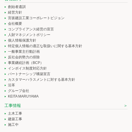
創始者遺訓
経営方針
宮坂建設工業コーポレートビジョン
会社概要
コンプライアンス経営の宣言
人財マネジメントポリシー
個人情報保護方針
特定個人情報の適正な取扱いに関する基本方針
一般事業主行動計画
反社会的勢力の排除
事業継続計画（BCP）
インボイス制度対応方針
パートナーシップ構築宣言
カスタマーハラスメントに対する基本方針
沿革
グループ会社
KEITA MARUYAMA
工事情報
土木工事
建築工事
施工中