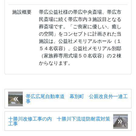
施設概要
帯広公益社様の帯広中央斎場、帯広市
民斎場に続く帯広市内３施設目となる
葬斎場です。「ご喪家に優しい、癒し
の空間」をコンセプトに計画された当
施設は、公益社メモリアルホール（１
５４名収容）、公益社メモリアル別邸
（家族葬専用式場５０名収容）の２棟
からなります。
帯広広尾自動車道 幕別町 公親改良外一連工
事
十勝川改修工事の内 十勝川下流堤防耐震対策
工事