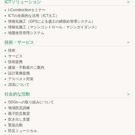
ICTソリューション
i-Constructionセミナー
ICTの全面的な活用（ICT土工）
情報化施工（GPSによる盛土の締固め管理システム）
情報化施工（マシンコントロール・マシンガイダンス）
地盤改良管理システム
技術・サービス
技術
サービス
技術提携
建築・不動産のご案内
設計業務提携
アスベスト対策
ZEBについて
社会的な活動
SDGsへの取り組みについて
地域防災訓練
親子防災教室
炊き出し支援
緊急出動
防災ミュージカル