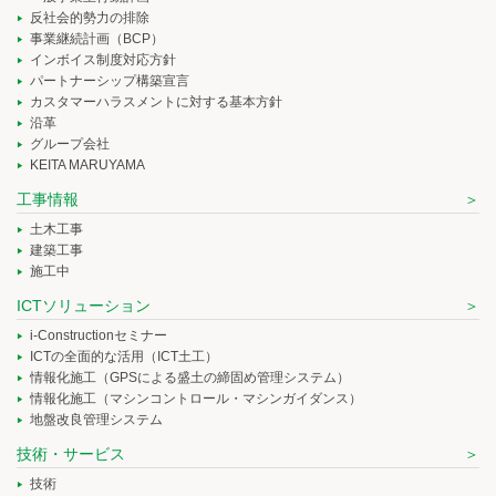
反社会的勢力の排除
事業継続計画（BCP）
インボイス制度対応方針
パートナーシップ構築宣言
カスタマーハラスメントに対する基本方針
沿革
グループ会社
KEITA MARUYAMA
工事情報
土木工事
建築工事
施工中
ICTソリューション
i-Constructionセミナー
ICTの全面的な活用（ICT土工）
情報化施工（GPSによる盛土の締固め管理システム）
情報化施工（マシンコントロール・マシンガイダンス）
地盤改良管理システム
技術・サービス
技術