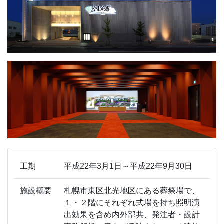
工期
平成22年3月1日～平成22年9月30日
施設概要
札幌市東区北光地区にある葬祭場で、
１・２階にそれぞれ式場を持ち照明演
出効果を含め内外部共、発注者・設計