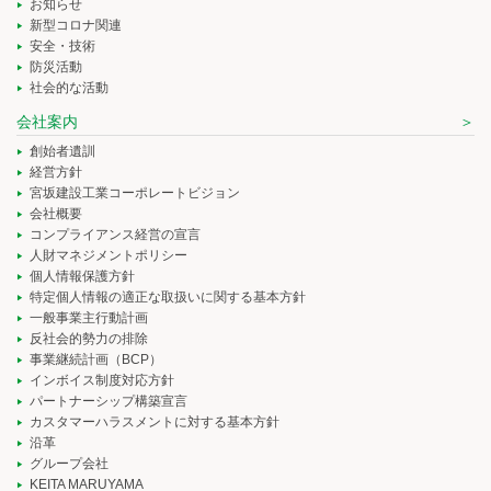
お知らせ
新型コロナ関連
安全・技術
防災活動
社会的な活動
会社案内
創始者遺訓
経営方針
宮坂建設工業コーポレートビジョン
会社概要
コンプライアンス経営の宣言
人財マネジメントポリシー
個人情報保護方針
特定個人情報の適正な取扱いに関する基本方針
一般事業主行動計画
反社会的勢力の排除
事業継続計画（BCP）
インボイス制度対応方針
パートナーシップ構築宣言
カスタマーハラスメントに対する基本方針
沿革
グループ会社
KEITA MARUYAMA