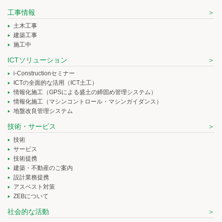
工事情報
土木工事
建築工事
施工中
ICTソリューション
i-Constructionセミナー
ICTの全面的な活用（ICT土工）
情報化施工（GPSによる盛土の締固め管理システム）
情報化施工（マシンコントロール・マシンガイダンス）
地盤改良管理システム
技術・サービス
技術
サービス
技術提携
建築・不動産のご案内
設計業務提携
アスベスト対策
ZEBについて
社会的な活動