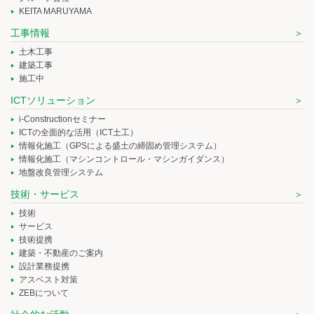
KEITA MARUYAMA
工事情報
土木工事
建築工事
施工中
ICTソリューション
i-Constructionセミナー
ICTの全面的な活用（ICT土工）
情報化施工（GPSによる盛土の締固め管理システム）
情報化施工（マシンコントロール・マシンガイダンス）
地盤改良管理システム
技術・サービス
技術
サービス
技術提携
建築・不動産のご案内
設計業務提携
アスベスト対策
ZEBについて