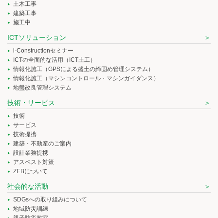
土木工事
建築工事
施工中
ICTソリューション
i-Constructionセミナー
ICTの全面的な活用（ICT土工）
情報化施工（GPSによる盛土の締固め管理システム）
情報化施工（マシンコントロール・マシンガイダンス）
地盤改良管理システム
技術・サービス
技術
サービス
技術提携
建築・不動産のご案内
設計業務提携
アスベスト対策
ZEBについて
社会的な活動
SDGsへの取り組みについて
地域防災訓練