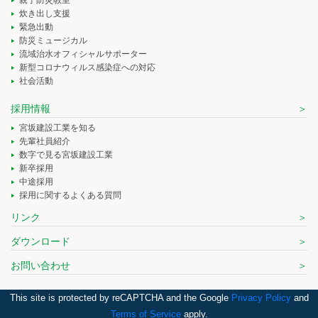
親子防災教室
炊き出し支援
緊急出動
防災ミュージカル
流域治水オフィシャルサポーター
新型コロナウィルス感染症への対応
社会活動
採用情報
宮坂建設工業を知る
先輩社員紹介
数字で見る宮坂建設工業
新卒採用
中途採用
採用に関するよくある質問
リンク
ダウンロード
お問い合わせ
This site is protected by reCAPTCHA and the Google
Privacy Policy
and
Terms of Service
apply.