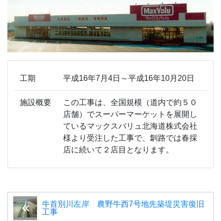
工期
平成16年7月4日～平成16年10月20日
施設概要
この工事は、全国規模（道内で約５０
店舗）でスーパーマーケットを展開し
ているマックスバリュ北海道株式会社
様より受注した工事で、釧路では春採
店に続いて２店目となります。
牛首別川左岸 農野牛西7号地先築堤災害復旧
工事