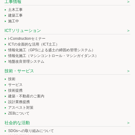
工事情報
土木工事
建築工事
施工中
ICTソリューション
i-Constructionセミナー
ICTの全面的な活用（ICT土工）
情報化施工（GPSによる盛土の締固め管理システム）
情報化施工（マシンコントロール・マシンガイダンス）
地盤改良管理システム
技術・サービス
技術
サービス
技術提携
建築・不動産のご案内
設計業務提携
アスベスト対策
ZEBについて
社会的な活動
SDGsへの取り組みについて