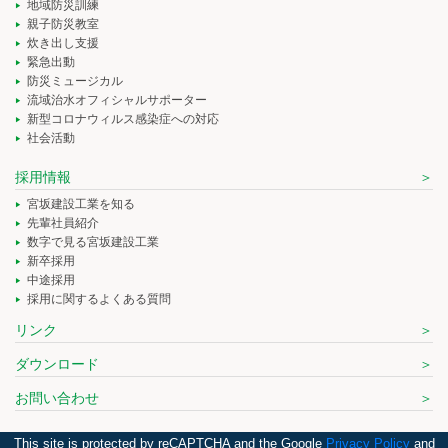
地域防災訓練
親子防災教室
炊き出し支援
緊急出動
防災ミュージカル
流域治水オフィシャルサポーター
新型コロナウィルス感染症への対応
社会活動
採用情報
宮坂建設工業を知る
先輩社員紹介
数字で見る宮坂建設工業
新卒採用
中途採用
採用に関するよくある質問
リンク
ダウンロード
お問い合わせ
This site is protected by reCAPTCHA and the Google
Privacy Policy
and