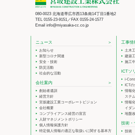
080-0023 北海道帯広市西13条南14丁目1番地2
TEL 0155-23-9151／FAX 0155-24-1577
Email info@miyasaka-cc.co.jp
ニュース
工事情
お知らせ
土木
新型コロナ関連
建築
安全・技術
施工
防災活動
ICT
社会的な活動
i-Co
会社案内
ICT
創始者遺訓
情報
経営方針
ステ
宮坂建設工業コーポレートビジョン
情報
会社概要
イダ
コンプライアンス経営の宣言
地盤
人財マネジメントポリシー
技術・
個人情報保護方針
特定個人情報の適正な取扱いに関する基本方
技術