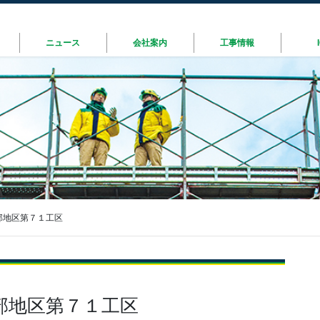
ニュース
会社案内
工事情報
部地区第７１工区
部地区第７１工区