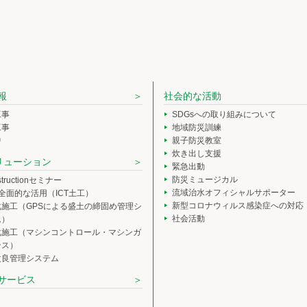
報
社会的な活動
工事
SDGsへの取り組みについて
工事
地域防災訓練
中
親子防災教室
炊き出し支援
ソリューション
緊急出動
防災ミュージカル
nstructionセミナー
流域治水オフィシャルサポーター
の全面的な活用（ICT土工）
新型コロナウィルス感染症への対応
化施工（GPSによる盛土の締固め管理シ
社会活動
ム）
化施工（マシンコントロール・マシンガ
ンス）
改良管理システム
サービス