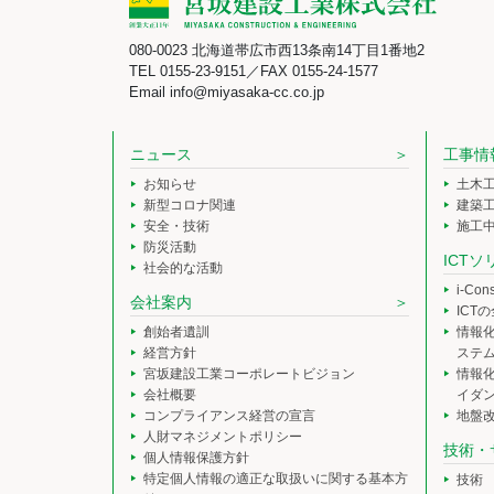
080-0023 北海道帯広市西13条南14丁目1番地2
TEL 0155-23-9151／FAX 0155-24-1577
Email info@miyasaka-cc.co.jp
ニュース
工事情
お知らせ
土木
新型コロナ関連
建築
安全・技術
施工
防災活動
ICT
社会的な活動
i-Co
会社案内
ICT
創始者遺訓
情報
経営方針
ステ
宮坂建設工業コーポレートビジョン
情報
会社概要
イダ
コンプライアンス経営の宣言
地盤
人財マネジメントポリシー
技術・
個人情報保護方針
特定個人情報の適正な取扱いに関する基本方
技術