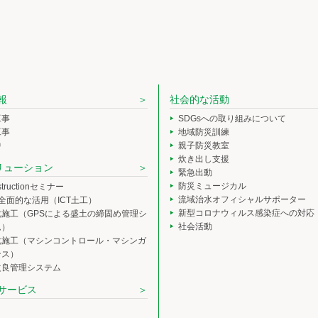
報
社会的な活動
工事
SDGsへの取り組みについて
工事
地域防災訓練
中
親子防災教室
炊き出し支援
ソリューション
緊急出動
防災ミュージカル
nstructionセミナー
流域治水オフィシャルサポーター
の全面的な活用（ICT土工）
新型コロナウィルス感染症への対応
化施工（GPSによる盛土の締固め管理シ
社会活動
ム）
化施工（マシンコントロール・マシンガ
ンス）
改良管理システム
サービス