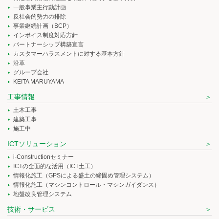
一般事業主行動計画
反社会的勢力の排除
事業継続計画（BCP）
インボイス制度対応方針
パートナーシップ構築宣言
カスタマーハラスメントに対する基本方針
沿革
グループ会社
KEITA MARUYAMA
工事情報
土木工事
建築工事
施工中
ICTソリューション
i-Constructionセミナー
ICTの全面的な活用（ICT土工）
情報化施工（GPSによる盛土の締固め管理システム）
情報化施工（マシンコントロール・マシンガイダンス）
地盤改良管理システム
技術・サービス