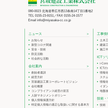
080-0023 北海道帯広市西13条南14丁目1番地2
TEL 0155-23-9151／FAX 0155-24-1577
Email info@miyasaka-cc.co.jp
ニュース
工事情
お知らせ
土木
新型コロナ関連
建築
安全・技術
施工
防災活動
ICT
社会的な活動
i-Co
会社案内
ICT
創始者遺訓
情報
経営方針
ステ
宮坂建設工業コーポレートビジョン
情報
会社概要
イダ
コンプライアンス経営の宣言
地盤
人財マネジメントポリシー
技術・
個人情報保護方針
特定個人情報の適正な取扱いに関する基本方
技術