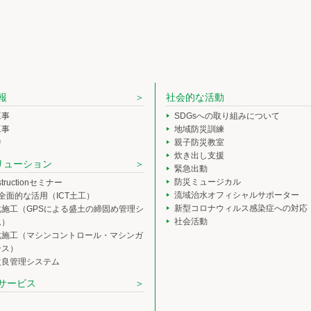
報
社会的な活動
工事
SDGsへの取り組みについて
工事
地域防災訓練
中
親子防災教室
炊き出し支援
ソリューション
緊急出動
防災ミュージカル
nstructionセミナー
流域治水オフィシャルサポーター
の全面的な活用（ICT土工）
新型コロナウィルス感染症への対応
化施工（GPSによる盛土の締固め管理シ
社会活動
ム）
化施工（マシンコントロール・マシンガ
ンス）
改良管理システム
サービス