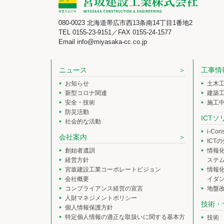
080-0023 北海道帯広市西13条南14丁目1番地2
TEL 0155-23-9151／FAX 0155-24-1577
Email info@miyasaka-cc.co.jp
ニュース
工事情
お知らせ
土木
新型コロナ関連
建築
安全・技術
施工
防災活動
ICT
社会的な活動
i-Co
会社案内
ICT
創始者遺訓
情報
経営方針
ステ
宮坂建設工業コーポレートビジョン
情報
会社概要
イダ
コンプライアンス経営の宣言
地盤
人財マネジメントポリシー
技術・
個人情報保護方針
特定個人情報の適正な取扱いに関する基本方
技術