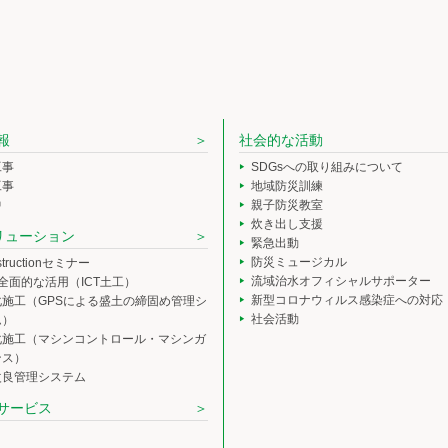
報
社会的な活動
工事
SDGsへの取り組みについて
工事
地域防災訓練
中
親子防災教室
炊き出し支援
ソリューション
緊急出動
防災ミュージカル
nstructionセミナー
流域治水オフィシャルサポーター
の全面的な活用（ICT土工）
新型コロナウィルス感染症への対応
化施工（GPSによる盛土の締固め管理シ
社会活動
ム）
化施工（マシンコントロール・マシンガ
ンス）
改良管理システム
サービス