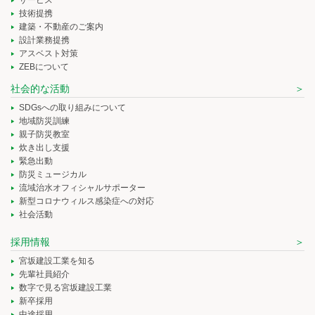
技術提携
建築・不動産のご案内
設計業務提携
アスベスト対策
ZEBについて
社会的な活動
SDGsへの取り組みについて
地域防災訓練
親子防災教室
炊き出し支援
緊急出動
防災ミュージカル
流域治水オフィシャルサポーター
新型コロナウィルス感染症への対応
社会活動
採用情報
宮坂建設工業を知る
先輩社員紹介
数字で見る宮坂建設工業
新卒採用
中途採用