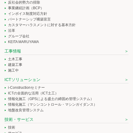
反社会的勢力の排除
事業継続計画（BCP）
インボイス制度対応方針
パートナーシップ構築宣言
カスタマーハラスメントに対する基本方針
沿革
グループ会社
KEITA MARUYAMA
工事情報
土木工事
建築工事
施工中
ICTソリューション
i-Constructionセミナー
ICTの全面的な活用（ICT土工）
情報化施工（GPSによる盛土の締固め管理システム）
情報化施工（マシンコントロール・マシンガイダンス）
地盤改良管理システム
技術・サービス
技術
サービス