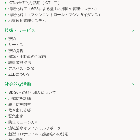
ICTの全面的な活用（ICT土工）
情報化施工（GPSによる盛土の締固め管理システム）
情報化施工（マシンコントロール・マシンガイダンス）
地盤改良管理システム
技術・サービス
技術
サービス
技術提携
建築・不動産のご案内
設計業務提携
アスベスト対策
ZEBについて
社会的な活動
SDGsへの取り組みについて
地域防災訓練
親子防災教室
炊き出し支援
緊急出動
防災ミュージカル
流域治水オフィシャルサポーター
新型コロナウィルス感染症への対応
社会活動