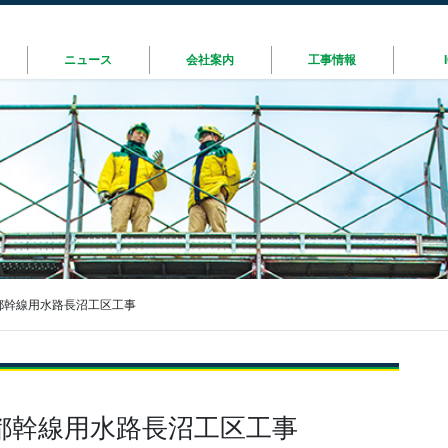
ニュース
会社案内
工事情報
都幹線用水路長沼工区工事
都幹線用水路長沼工区工事