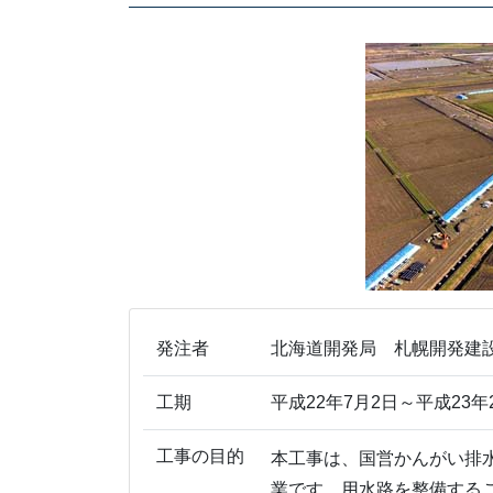
発注者
北海道開発局 札幌開発建
工期
平成22年7月2日～平成23年
工事の目的
本工事は、国営かんがい排
業です。用水路を整備する