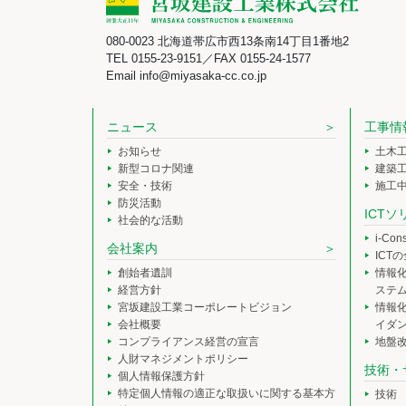
080-0023 北海道帯広市西13条南14丁目1番地2
TEL 0155-23-9151／FAX 0155-24-1577
Email info@miyasaka-cc.co.jp
ニュース
工事情
お知らせ
土木
新型コロナ関連
建築
安全・技術
施工
防災活動
ICT
社会的な活動
i-Co
会社案内
ICT
創始者遺訓
情報
経営方針
ステ
宮坂建設工業コーポレートビジョン
情報
会社概要
イダ
コンプライアンス経営の宣言
地盤
人財マネジメントポリシー
技術・
個人情報保護方針
特定個人情報の適正な取扱いに関する基本方
技術