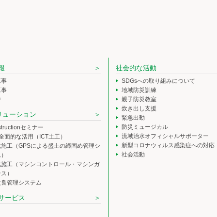
報
社会的な活動
工事
SDGsへの取り組みについて
工事
地域防災訓練
中
親子防災教室
炊き出し支援
ソリューション
緊急出動
防災ミュージカル
nstructionセミナー
流域治水オフィシャルサポーター
の全面的な活用（ICT土工）
新型コロナウィルス感染症への対応
化施工（GPSによる盛土の締固め管理シ
社会活動
ム）
化施工（マシンコントロール・マシンガ
ンス）
改良管理システム
サービス