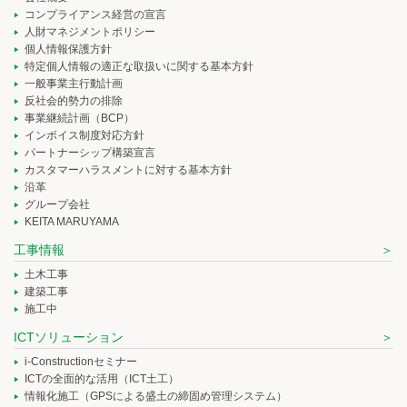
コンプライアンス経営の宣言
人財マネジメントポリシー
個人情報保護方針
特定個人情報の適正な取扱いに関する基本方針
一般事業主行動計画
反社会的勢力の排除
事業継続計画（BCP）
インボイス制度対応方針
パートナーシップ構築宣言
カスタマーハラスメントに対する基本方針
沿革
グループ会社
KEITA MARUYAMA
工事情報
土木工事
建築工事
施工中
ICTソリューション
i-Constructionセミナー
ICTの全面的な活用（ICT土工）
情報化施工（GPSによる盛土の締固め管理システム）