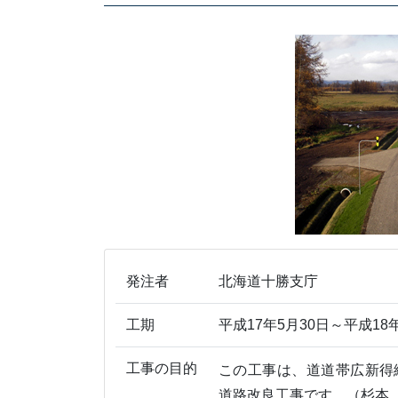
発注者
北海道十勝支庁
工期
平成17年5月30日～平成18
工事の目的
この工事は、道道帯広新得線
道路改良工事です。（杉本