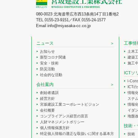
080-0023 北海道帯広市西13条南14丁目1番地2
TEL 0155-23-9151／FAX 0155-24-1577
Email info@miyasaka-cc.co.jp
ニュース
工事情
お知らせ
土木
新型コロナ関連
建築
安全・技術
施工
防災活動
ICT
社会的な活動
i-Co
会社案内
ICT
創始者遺訓
情報
経営方針
ステ
宮坂建設工業コーポレートビジョン
情報
会社概要
イダ
コンプライアンス経営の宣言
地盤
人財マネジメントポリシー
技術・
個人情報保護方針
特定個人情報の適正な取扱いに関する基本方
技術