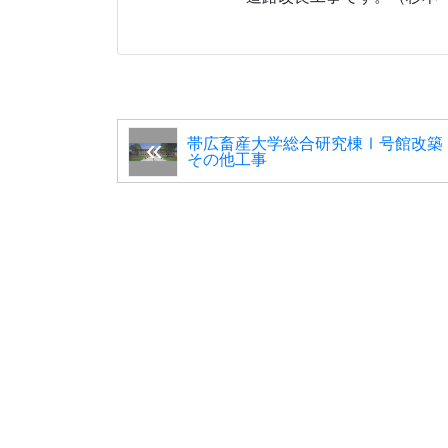
帯広畜産大学総合研究棟Ⅰ号館改築
その他工事