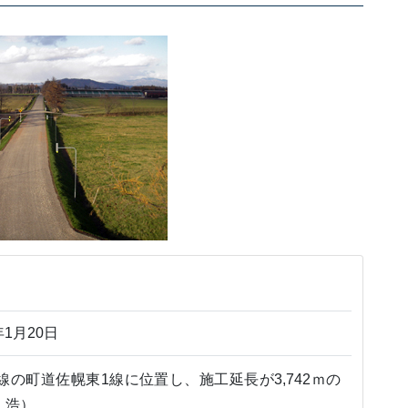
年1月20日
の町道佐幌東1線に位置し、施工延長が3,742ｍの
 浩）