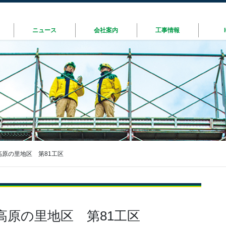
ニュース
会社案内
工事情報
原の里地区 第81工区
高原の里地区 第81工区