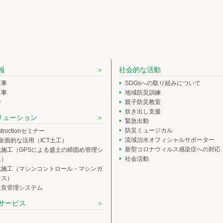
報
社会的な活動
工事
SDGsへの取り組みについて
工事
地域防災訓練
中
親子防災教室
炊き出し支援
ソリューション
緊急出動
防災ミュージカル
nstructionセミナー
流域治水オフィシャルサポーター
の全面的な活用（ICT土工）
新型コロナウィルス感染症への対応
化施工（GPSによる盛土の締固め管理シ
社会活動
ム）
化施工（マシンコントロール・マシンガ
ンス）
改良管理システム
サービス