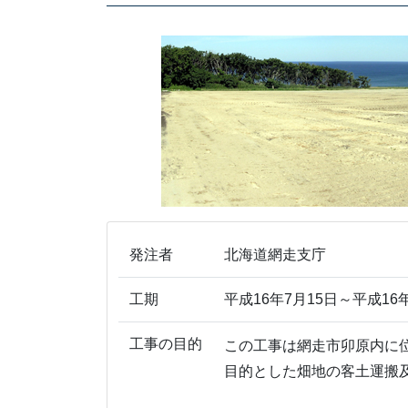
発注者
北海道網走支庁
工期
平成16年7月15日～平成16年
工事の目的
この工事は網走市卯原内に
目的とした畑地の客土運搬