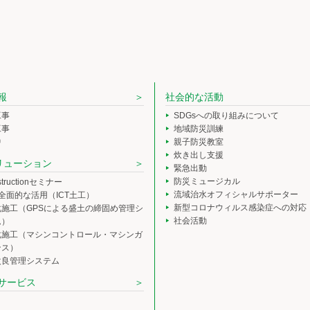
報
社会的な活動
工事
SDGsへの取り組みについて
工事
地域防災訓練
中
親子防災教室
炊き出し支援
ソリューション
緊急出動
防災ミュージカル
nstructionセミナー
流域治水オフィシャルサポーター
の全面的な活用（ICT土工）
新型コロナウィルス感染症への対応
化施工（GPSによる盛土の締固め管理シ
社会活動
ム）
化施工（マシンコントロール・マシンガ
ンス）
改良管理システム
サービス