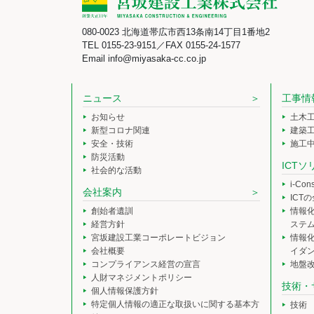
080-0023 北海道帯広市西13条南14丁目1番地2
TEL 0155-23-9151／FAX 0155-24-1577
Email info@miyasaka-cc.co.jp
ニュース
工事情
お知らせ
土木
新型コロナ関連
建築
安全・技術
施工
防災活動
ICT
社会的な活動
i-Co
会社案内
ICT
創始者遺訓
情報
経営方針
ステ
宮坂建設工業コーポレートビジョン
情報
会社概要
イダ
コンプライアンス経営の宣言
地盤
人財マネジメントポリシー
技術・
個人情報保護方針
特定個人情報の適正な取扱いに関する基本方
技術