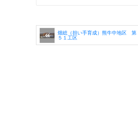
畑総（担い手育成）熊牛中地区 第
５１工区