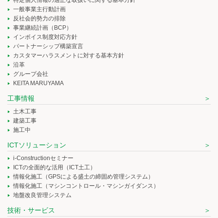
一般事業主行動計画
反社会的勢力の排除
事業継続計画（BCP）
インボイス制度対応方針
パートナーシップ構築宣言
カスタマーハラスメントに対する基本方針
沿革
グループ会社
KEITA MARUYAMA
工事情報
土木工事
建築工事
施工中
ICTソリューション
i-Constructionセミナー
ICTの全面的な活用（ICT土工）
情報化施工（GPSによる盛土の締固め管理システム）
情報化施工（マシンコントロール・マシンガイダンス）
地盤改良管理システム
技術・サービス