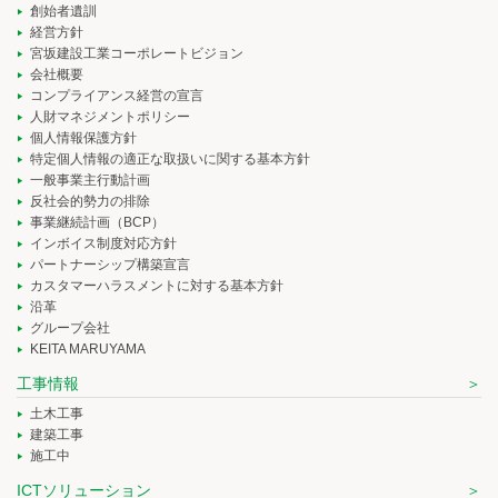
創始者遺訓
経営方針
宮坂建設工業コーポレートビジョン
会社概要
コンプライアンス経営の宣言
人財マネジメントポリシー
個人情報保護方針
特定個人情報の適正な取扱いに関する基本方針
一般事業主行動計画
反社会的勢力の排除
事業継続計画（BCP）
インボイス制度対応方針
パートナーシップ構築宣言
カスタマーハラスメントに対する基本方針
沿革
グループ会社
KEITA MARUYAMA
工事情報
土木工事
建築工事
施工中
ICTソリューション