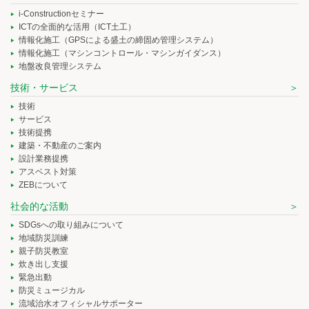
i-Constructionセミナー
ICTの全面的な活用（ICT土工）
情報化施工（GPSによる盛土の締固め管理システム）
情報化施工（マシンコントロール・マシンガイダンス）
地盤改良管理システム
技術・サービス
技術
サービス
技術提携
建築・不動産のご案内
設計業務提携
アスベスト対策
ZEBについて
社会的な活動
SDGsへの取り組みについて
地域防災訓練
親子防災教室
炊き出し支援
緊急出動
防災ミュージカル
流域治水オフィシャルサポーター