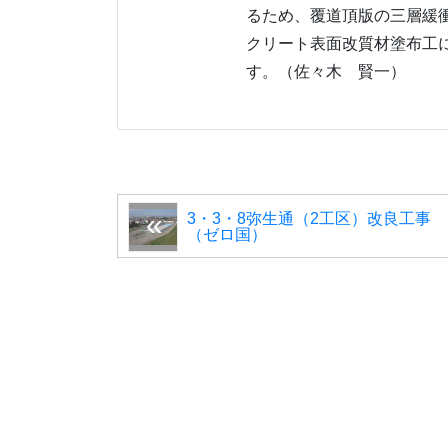
るため、覆道頂版の三層緩
クリート表面改質材塗布工
す。（佐々木 賢一）
3・3・8弥生通（2工区）改良工事
（ゼロ国）