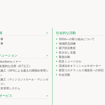
報
社会的な活動
工事
SDGsへの取り組みについて
工事
地域防災訓練
中
親子防災教室
炊き出し支援
ソリューション
緊急出動
防災ミュージカル
nstructionセミナー
流域治水オフィシャルサポーター
の全面的な活用（ICT土工）
新型コロナウィルス感染症への対応
化施工（GPSによる盛土の締固め管理シ
社会活動
ム）
化施工（マシンコントロール・マシンガ
ンス）
改良管理システム
サービス