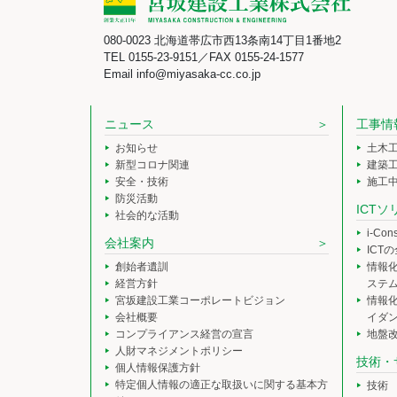
080-0023 北海道帯広市西13条南14丁目1番地2
TEL 0155-23-9151／FAX 0155-24-1577
Email info@miyasaka-cc.co.jp
ニュース
工事情
お知らせ
土木
新型コロナ関連
建築
安全・技術
施工
防災活動
ICT
社会的な活動
i-Co
会社案内
ICT
創始者遺訓
情報
経営方針
ステ
宮坂建設工業コーポレートビジョン
情報
会社概要
イダ
コンプライアンス経営の宣言
地盤
人財マネジメントポリシー
技術・
個人情報保護方針
特定個人情報の適正な取扱いに関する基本方
技術