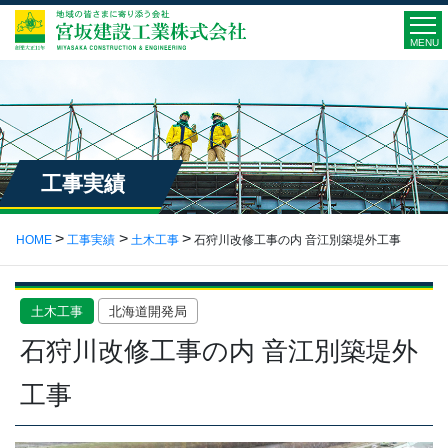
MENU
工事実績
HOME
工事実績
土木工事
石狩川改修工事の内 音江別築堤外工事
土木工事
北海道開発局
石狩川改修工事の内 音江別築堤外
工事