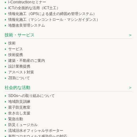
i-Constructionセミナー
ICTの全面的な活用（ICT土工）
情報化施工（GPSによる盛土の締固め管理システム）
情報化施工（マシンコントロール・マシンガイダンス）
地盤改良管理システム
技術・サービス
技術
サービス
技術提携
建築・不動産のご案内
設計業務提携
アスベスト対策
ZEBについて
社会的な活動
SDGsへの取り組みについて
地域防災訓練
親子防災教室
炊き出し支援
緊急出動
防災ミュージカル
流域治水オフィシャルサポーター
新型コロナウィルス感染症への対応