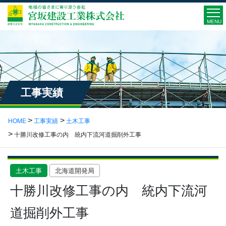
MENU
工事実績
HOME
工事実績
土木工事
十勝川改修工事の内 統内下流河道掘削外工事
土木工事
北海道開発局
十勝川改修工事の内 統内下流河
道掘削外工事