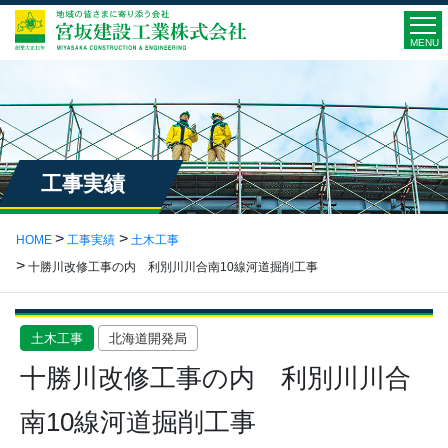
MENU
工事実績
HOME
工事実績
土木工事
十勝川改修工事の内 利別川川合南10線河道掘削工事
土木工事
北海道開発局
十勝川改修工事の内 利別川川合
南10線河道掘削工事