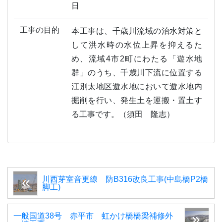
日
工事の目的
本工事は、千歳川流域の治水対策と
して洪水時の水位上昇を抑えるた
め、流域4市2町にわたる「遊水地
群」のうち、千歳川下流に位置する
江別太地区遊水地において遊水地内
掘削を行い、発生土を運搬・置土す
る工事です。（須田 隆志）
川西芽室音更線 防B316改良工事(中島橋P2橋
脚工)
一般国道38号 赤平市 虹かけ橋橋梁補修外