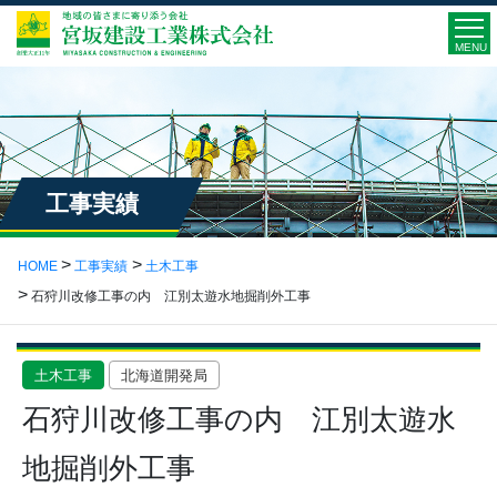
MENU
工事実績
HOME
工事実績
土木工事
石狩川改修工事の内 江別太遊水地掘削外工事
土木工事
北海道開発局
石狩川改修工事の内 江別太遊水
地掘削外工事