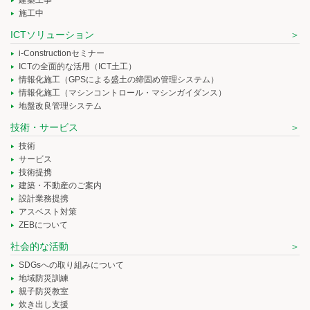
施工中
ICTソリューション
i-Constructionセミナー
ICTの全面的な活用（ICT土工）
情報化施工（GPSによる盛土の締固め管理システム）
情報化施工（マシンコントロール・マシンガイダンス）
地盤改良管理システム
技術・サービス
技術
サービス
技術提携
建築・不動産のご案内
設計業務提携
アスベスト対策
ZEBについて
社会的な活動
SDGsへの取り組みについて
地域防災訓練
親子防災教室
炊き出し支援