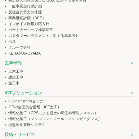
特定個人情報の適正な取扱いに関する基本方針
一般事業主行動計画
反社会的勢力の排除
事業継続計画（BCP）
インボイス制度対応方針
パートナーシップ構築宣言
カスタマーハラスメントに対する基本方針
沿革
グループ会社
KEITA MARUYAMA
工事情報
土木工事
建築工事
施工中
ICTソリューション
i-Constructionセミナー
ICTの全面的な活用（ICT土工）
情報化施工（GPSによる盛土の締固め管理システム）
情報化施工（マシンコントロール・マシンガイダンス）
地盤改良管理システム
技術・サービス