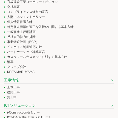
宮坂建設工業コーポレートビジョン
会社概要
コンプライアンス経営の宣言
人財マネジメントポリシー
個人情報保護方針
特定個人情報の適正な取扱いに関する基本方針
一般事業主行動計画
反社会的勢力の排除
事業継続計画（BCP）
インボイス制度対応方針
パートナーシップ構築宣言
カスタマーハラスメントに対する基本方針
沿革
グループ会社
KEITA MARUYAMA
工事情報
土木工事
建築工事
施工中
ICTソリューション
i-Constructionセミナー
ICTの全面的な活用（ICT土工）