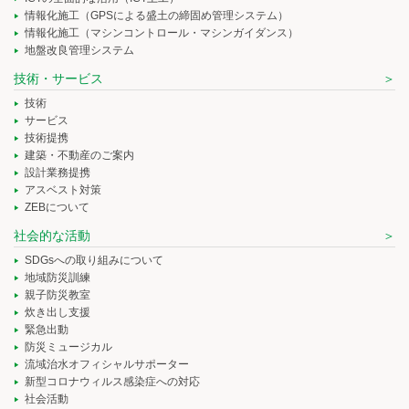
情報化施工（GPSによる盛土の締固め管理システム）
情報化施工（マシンコントロール・マシンガイダンス）
地盤改良管理システム
技術・サービス
技術
サービス
技術提携
建築・不動産のご案内
設計業務提携
アスベスト対策
ZEBについて
社会的な活動
SDGsへの取り組みについて
地域防災訓練
親子防災教室
炊き出し支援
緊急出動
防災ミュージカル
流域治水オフィシャルサポーター
新型コロナウィルス感染症への対応
社会活動