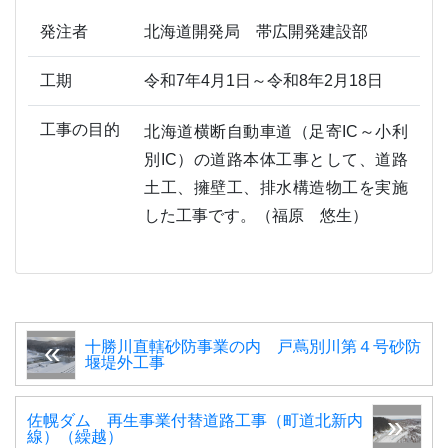
発注者
北海道開発局 帯広開発建設部
工期
令和7年4月1日～令和8年2月18日
工事の目的
北海道横断自動車道（足寄IC～小利
別IC）の道路本体工事として、道路
土工、擁壁工、排水構造物工を実施
した工事です。（福原 悠生）
十勝川直轄砂防事業の内 戸蔦別川第４号砂防
堰堤外工事
佐幌ダム 再生事業付替道路工事（町道北新内
線）（繰越）