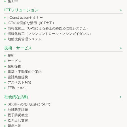
施工中
ICTソリューション
i-Constructionセミナー
ICTの全面的な活用（ICT土工）
情報化施工（GPSによる盛土の締固め管理システム）
情報化施工（マシンコントロール・マシンガイダンス）
地盤改良管理システム
技術・サービス
技術
サービス
技術提携
建築・不動産のご案内
設計業務提携
アスベスト対策
ZEBについて
社会的な活動
SDGsへの取り組みについて
地域防災訓練
親子防災教室
炊き出し支援
緊急出動