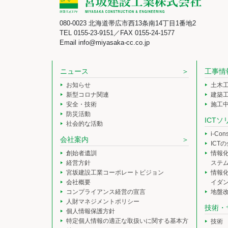
080-0023 北海道帯広市西13条南14丁目1番地2
TEL 0155-23-9151／FAX 0155-24-1577
Email info@miyasaka-cc.co.jp
ニュース
工事情
お知らせ
土木
新型コロナ関連
建築
安全・技術
施工
防災活動
ICT
社会的な活動
i-Co
会社案内
ICT
創始者遺訓
情報
経営方針
ステ
宮坂建設工業コーポレートビジョン
情報
会社概要
イダ
コンプライアンス経営の宣言
地盤
人財マネジメントポリシー
技術・
個人情報保護方針
特定個人情報の適正な取扱いに関する基本方
技術