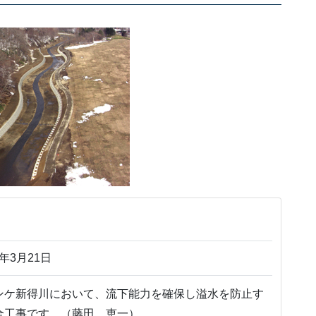
年3月21日
ンケ新得川において、流下能力を確保し溢水を防止す
全工事です。（藤田 恵一）