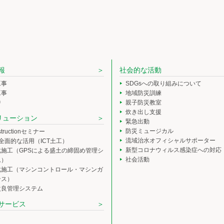
報
社会的な活動
工事
SDGsへの取り組みについて
工事
地域防災訓練
中
親子防災教室
炊き出し支援
ソリューション
緊急出動
防災ミュージカル
nstructionセミナー
流域治水オフィシャルサポーター
の全面的な活用（ICT土工）
新型コロナウィルス感染症への対応
化施工（GPSによる盛土の締固め管理シ
社会活動
ム）
化施工（マシンコントロール・マシンガ
ンス）
改良管理システム
サービス