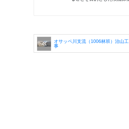
オサッペ川支流（1006林班）治山工
事