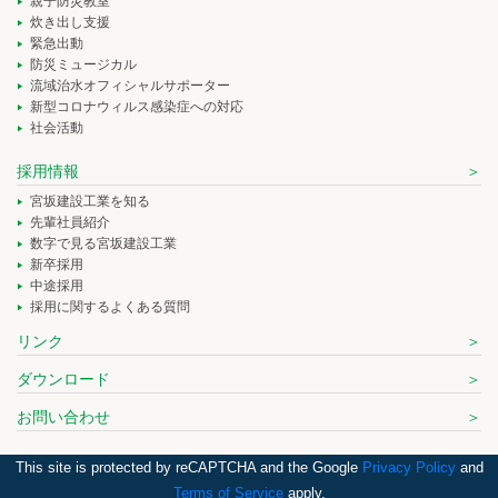
親子防災教室
炊き出し支援
緊急出動
防災ミュージカル
流域治水オフィシャルサポーター
新型コロナウィルス感染症への対応
社会活動
採用情報
宮坂建設工業を知る
先輩社員紹介
数字で見る宮坂建設工業
新卒採用
中途採用
採用に関するよくある質問
リンク
ダウンロード
お問い合わせ
This site is protected by reCAPTCHA and the Google
Privacy Policy
and
Terms of Service
apply.