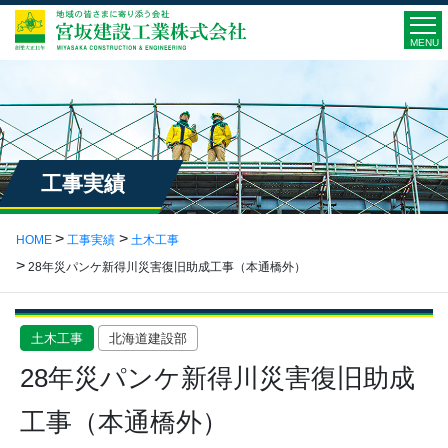
MENU
工事実績
HOME
工事実績
土木工事
28年災パンケ新得川災害復旧助成工事（本通橋外）
土木工事
北海道建設部
28年災パンケ新得川災害復旧助成
工事（本通橋外）