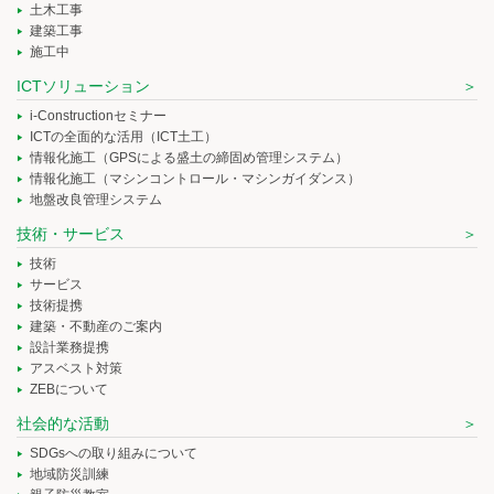
土木工事
建築工事
施工中
ICTソリューション
i-Constructionセミナー
ICTの全面的な活用（ICT土工）
情報化施工（GPSによる盛土の締固め管理システム）
情報化施工（マシンコントロール・マシンガイダンス）
地盤改良管理システム
技術・サービス
技術
サービス
技術提携
建築・不動産のご案内
設計業務提携
アスベスト対策
ZEBについて
社会的な活動
SDGsへの取り組みについて
地域防災訓練