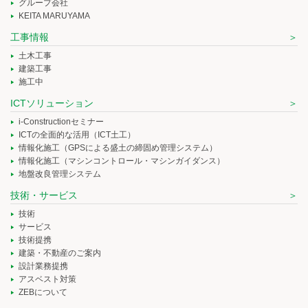
グループ会社
KEITA MARUYAMA
工事情報
土木工事
建築工事
施工中
ICTソリューション
i-Constructionセミナー
ICTの全面的な活用（ICT土工）
情報化施工（GPSによる盛土の締固め管理システム）
情報化施工（マシンコントロール・マシンガイダンス）
地盤改良管理システム
技術・サービス
技術
サービス
技術提携
建築・不動産のご案内
設計業務提携
アスベスト対策
ZEBについて