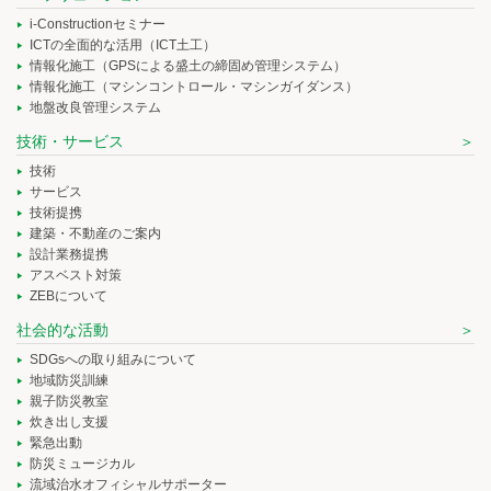
i-Constructionセミナー
ICTの全面的な活用（ICT土工）
情報化施工（GPSによる盛土の締固め管理システム）
情報化施工（マシンコントロール・マシンガイダンス）
地盤改良管理システム
技術・サービス
技術
サービス
技術提携
建築・不動産のご案内
設計業務提携
アスベスト対策
ZEBについて
社会的な活動
SDGsへの取り組みについて
地域防災訓練
親子防災教室
炊き出し支援
緊急出動
防災ミュージカル
流域治水オフィシャルサポーター