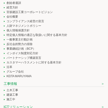
創始者遺訓
経営方針
宮坂建設工業コーポレートビジョン
会社概要
コンプライアンス経営の宣言
人財マネジメントポリシー
個人情報保護方針
特定個人情報の適正な取扱いに関する基本方針
一般事業主行動計画
反社会的勢力の排除
事業継続計画（BCP）
インボイス制度対応方針
パートナーシップ構築宣言
カスタマーハラスメントに対する基本方針
沿革
グループ会社
KEITA MARUYAMA
工事情報
土木工事
建築工事
施工中
ICTソリューション