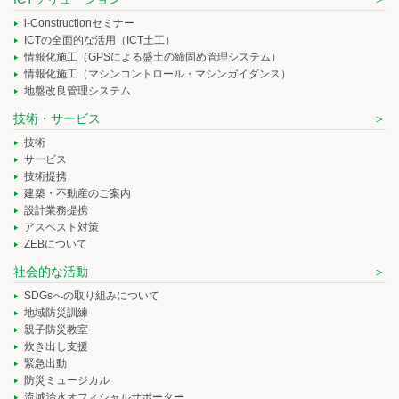
i-Constructionセミナー
ICTの全面的な活用（ICT土工）
情報化施工（GPSによる盛土の締固め管理システム）
情報化施工（マシンコントロール・マシンガイダンス）
地盤改良管理システム
技術・サービス
技術
サービス
技術提携
建築・不動産のご案内
設計業務提携
アスベスト対策
ZEBについて
社会的な活動
SDGsへの取り組みについて
地域防災訓練
親子防災教室
炊き出し支援
緊急出動
防災ミュージカル
流域治水オフィシャルサポーター