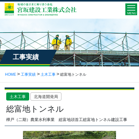
MENU
工事実績
HOME
工事実績
土木工事
総富地トンネル
土木工事
北海道開発局
総富地トンネル
樺戸（二期）農業水利事業 総富地頭首工総富地トンネル建設工事