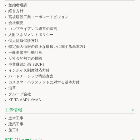
創始者遺訓
経営方針
宮坂建設工業コーポレートビジョン
会社概要
コンプライアンス経営の宣言
人財マネジメントポリシー
個人情報保護方針
特定個人情報の適正な取扱いに関する基本方針
一般事業主行動計画
反社会的勢力の排除
事業継続計画（BCP）
インボイス制度対応方針
パートナーシップ構築宣言
カスタマーハラスメントに対する基本方針
沿革
グループ会社
KEITA MARUYAMA
工事情報
土木工事
建築工事
施工中
ICTソリューション