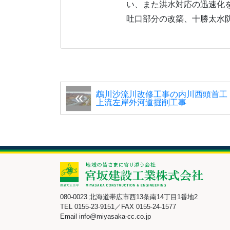
い、また洪水対応の迅速化
吐口部分の改築、十勝太水
鵡川沙流川改修工事の内川西頭首工
上流左岸外河道掘削工事
080-0023 北海道帯広市西13条南14丁目1番地2
TEL 0155-23-9151／FAX 0155-24-1577
Email info@miyasaka-cc.co.jp