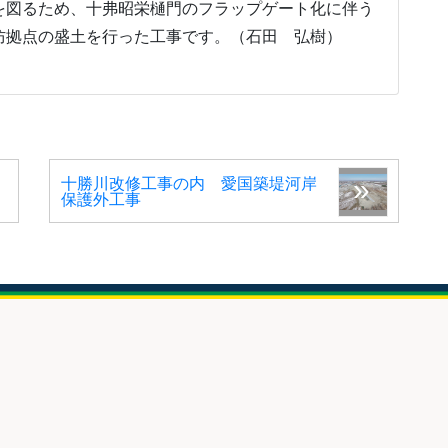
を図るため、十弗昭栄樋門のフラップゲート化に伴う
防拠点の盛土を行った工事です。（石田 弘樹）
十勝川改修工事の内 愛国築堤河岸
保護外工事