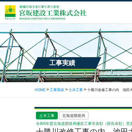
工事実績
HOME
工事実績
土木工事
十勝川改修工事の内 池田
土木工事
北海道開発局
令和5年度北海道開発局優良工事等表彰（部長表彰）受
十勝川改修工事の内 池田