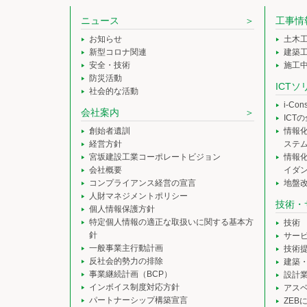
ニュース
工事情
お知らせ
土木
新型コロナ関連
建築
安全・技術
施工
防災活動
ICT
社会的な活動
i-Co
会社案内
ICT
創始者遺訓
情報
経営方針
ステ
宮坂建設工業コーポレートビジョン
情報
会社概要
イダ
コンプライアンス経営の宣言
地盤
人財マネジメントポリシー
技術・
個人情報保護方針
特定個人情報の適正な取扱いに関する基本方
技術
針
サー
一般事業主行動計画
技術
反社会的勢力の排除
建築
事業継続計画（BCP）
設計
インボイス制度対応方針
アス
パートナーシップ構築宣言
ZEB