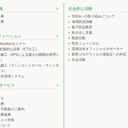
報
社会的な活動
工事
SDGsへの取り組みについて
工事
地域防災訓練
中
親子防災教室
炊き出し支援
ソリューション
緊急出動
防災ミュージカル
nstructionセミナー
流域治水オフィシャルサポーター
の全面的な活用（ICT土工）
新型コロナウィルス感染症への対応
化施工（GPSによる盛土の締固め管理シ
社会活動
ム）
化施工（マシンコントロール・マシンガ
ンス）
改良管理システム
サービス
ビス
提携
・不動産のご案内
業務提携
ベスト対策
について