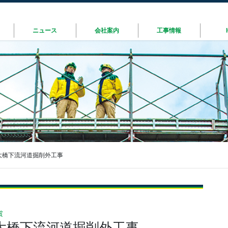
ニュース
会社案内
工事情報
大橋下流河道掘削外工事
賞
大橋下流河道掘削外工事