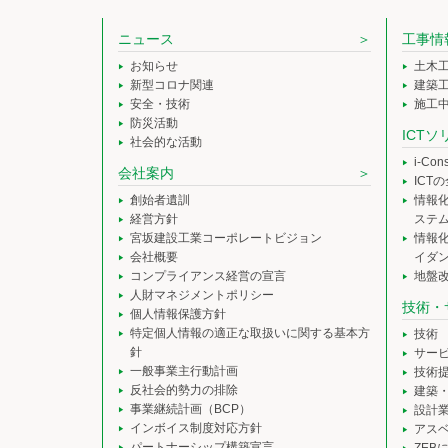
ニュース
工事情
お知らせ
土木
新型コロナ関連
建築
安全・技術
施工
防災活動
ICT
社会的な活動
i-Co
会社案内
ICT
創始者遺訓
情報
経営方針
ステ
宮坂建設工業コーポレートビジョン
情報
会社概要
イダ
コンプライアンス経営の宣言
地盤
人財マネジメントポリシー
技術・
個人情報保護方針
特定個人情報の適正な取扱いに関する基本方
技術
針
サー
一般事業主行動計画
技術
反社会的勢力の排除
建築
事業継続計画（BCP）
設計
インボイス制度対応方針
アス
パートナーシップ構築宣言