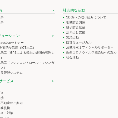
報
社会的な活動
工事
SDGsへの取り組みについて
工事
地域防災訓練
中
親子防災教室
炊き出し支援
ソリューション
緊急出動
防災ミュージカル
nstructionセミナー
流域治水オフィシャルサポーター
の全面的な活用（ICT土工）
新型コロナウィルス感染症への対応
化施工（GPSによる盛土の締固め管理シ
社会活動
ム）
化施工（マシンコントロール・マシンガ
ンス）
改良管理システム
サービス
ビス
提携
・不動産のご案内
業務提携
ベスト対策