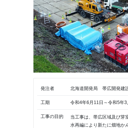
発注者
北海道開発局 帯広開発建
工期
令和4年6月11日～令和5年3
工事の目的
当工事は、帯広区域及び芽
水再編により新たに畑地か