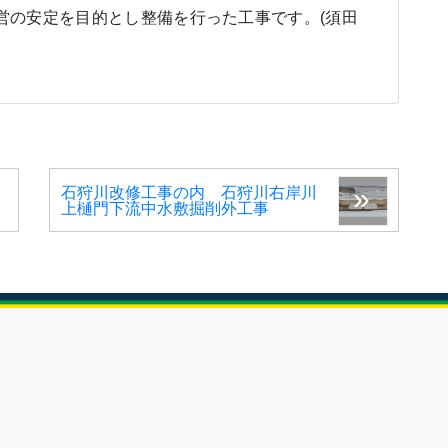
営の安定を目的とし整備を行った工事です。(須田
石狩川改修工事の内 石狩川右岸川
上樋門下流中水敷掘削外工事