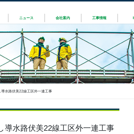
ニュース
会社案内
工事情報
導水路伏美22線工区外一連工事
し導水路伏美22線工区外一連工事