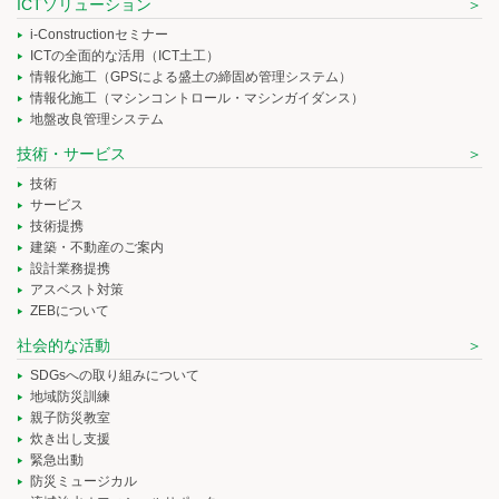
ICTソリューション
i-Constructionセミナー
ICTの全面的な活用（ICT土工）
情報化施工（GPSによる盛土の締固め管理システム）
情報化施工（マシンコントロール・マシンガイダンス）
地盤改良管理システム
技術・サービス
技術
サービス
技術提携
建築・不動産のご案内
設計業務提携
アスベスト対策
ZEBについて
社会的な活動
SDGsへの取り組みについて
地域防災訓練
親子防災教室
炊き出し支援
緊急出動
防災ミュージカル