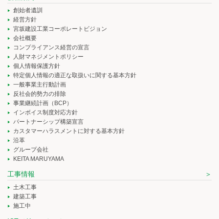
創始者遺訓
経営方針
宮坂建設工業コーポレートビジョン
会社概要
コンプライアンス経営の宣言
人財マネジメントポリシー
個人情報保護方針
特定個人情報の適正な取扱いに関する基本方針
一般事業主行動計画
反社会的勢力の排除
事業継続計画（BCP）
インボイス制度対応方針
パートナーシップ構築宣言
カスタマーハラスメントに対する基本方針
沿革
グループ会社
KEITA MARUYAMA
工事情報
土木工事
建築工事
施工中