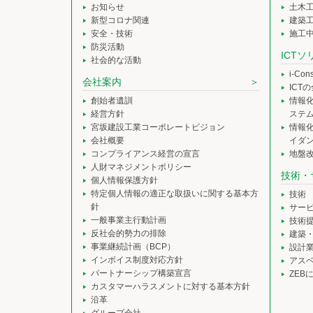
お知らせ
土木
新型コロナ関連
建築
安全・技術
施工
防災活動
ICT
社会的な活動
i-Co
会社案内
ICT
創始者遺訓
情報
経営方針
ステ
宮坂建設工業コーポレートビジョン
情報
会社概要
イダ
コンプライアンス経営の宣言
地盤
人財マネジメントポリシー
技術・
個人情報保護方針
特定個人情報の適正な取扱いに関する基本方
技術
針
サー
一般事業主行動計画
技術
反社会的勢力の排除
建築
事業継続計画（BCP）
設計
インボイス制度対応方針
アス
パートナーシップ構築宣言
ZEB
カスタマーハラスメントに対する基本方針
沿革