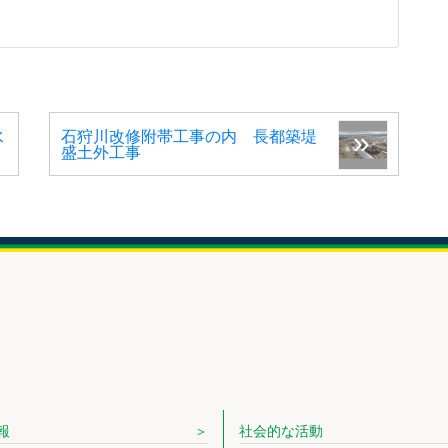
水
石狩川改修附帯工事の内 長都築堤
盛土外工事
報
社会的な活動