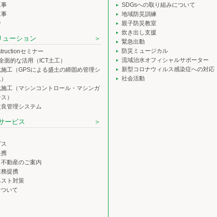
工事
SDGsへの取り組みについて
工事
地域防災訓練
中
親子防災教室
炊き出し支援
ソリューション
緊急出動
防災ミュージカル
nstructionセミナー
流域治水オフィシャルサポーター
の全面的な活用（ICT土工）
新型コロナウィルス感染症への対応
化施工（GPSによる盛土の締固め管理シ
社会活動
ム）
化施工（マシンコントロール・マシンガ
ンス）
改良管理システム
サービス
ビス
提携
・不動産のご案内
業務提携
ベスト対策
について