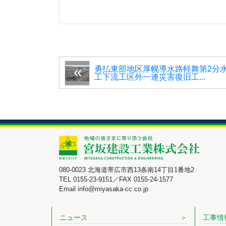
勇払東部地区厚幌導水路軽舞第2分
工下流工区外一連災害復旧工...
080-0023 北海道帯広市西13条南14丁目1番地2
TEL 0155-23-9151／FAX 0155-24-1577
Email info@miyasaka-cc.co.jp
ニュース
工事情