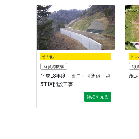
その他
トン
緑資源機構
緑
平成18年度 置戸・阿寒線 第
茂足
5工区開設工事
詳細を見る