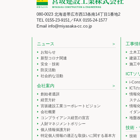
080-0023 北海道帯広市西13条南14丁目1番地2
TEL 0155-23-9151／FAX 0155-24-1577
Email info@miyasaka-cc.co.jp
ニュース
工事情
お知らせ
土木
新型コロナ関連
建築
安全・技術
施工
防災活動
ICT
社会的な活動
i-Co
会社案内
ICT
創始者遺訓
情報
経営方針
ステ
宮坂建設工業コーポレートビジョン
情報
会社概要
イダ
コンプライアンス経営の宣言
地盤
人財マネジメントポリシー
技術・
個人情報保護方針
特定個人情報の適正な取扱いに関する基本方
技術