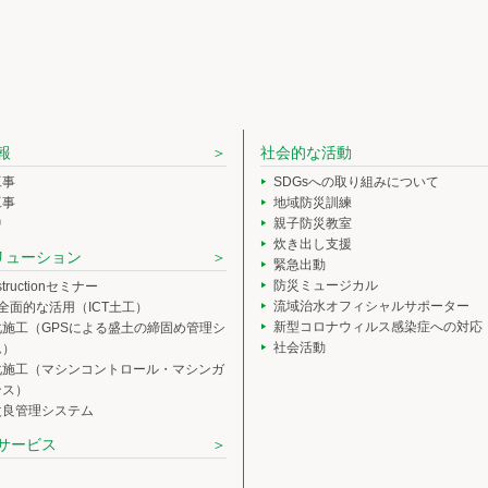
報
社会的な活動
工事
SDGsへの取り組みについて
工事
地域防災訓練
中
親子防災教室
炊き出し支援
ソリューション
緊急出動
防災ミュージカル
nstructionセミナー
流域治水オフィシャルサポーター
の全面的な活用（ICT土工）
新型コロナウィルス感染症への対応
化施工（GPSによる盛土の締固め管理シ
社会活動
ム）
化施工（マシンコントロール・マシンガ
ンス）
改良管理システム
サービス