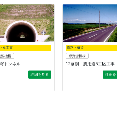
ネル工事
道路・橋梁
資源機構
緑資源機構
寄トンネル
12幕別 農用道5工区工事
詳細を見る
詳細を