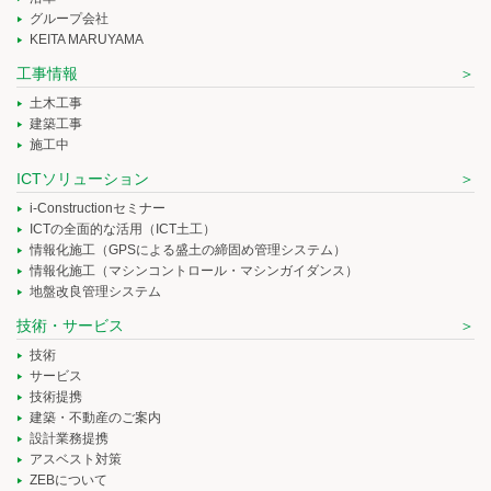
グループ会社
KEITA MARUYAMA
工事情報
土木工事
建築工事
施工中
ICTソリューション
i-Constructionセミナー
ICTの全面的な活用（ICT土工）
情報化施工（GPSによる盛土の締固め管理システム）
情報化施工（マシンコントロール・マシンガイダンス）
地盤改良管理システム
技術・サービス
技術
サービス
技術提携
建築・不動産のご案内
設計業務提携
アスベスト対策
ZEBについて