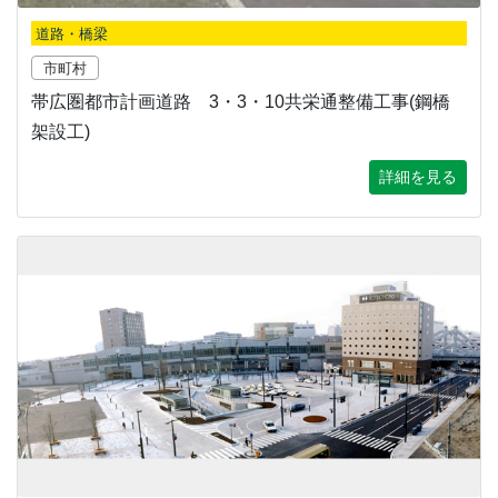
道路・橋梁
市町村
帯広圏都市計画道路 3・3・10共栄通整備工事(鋼橋
架設工)
詳細を見る