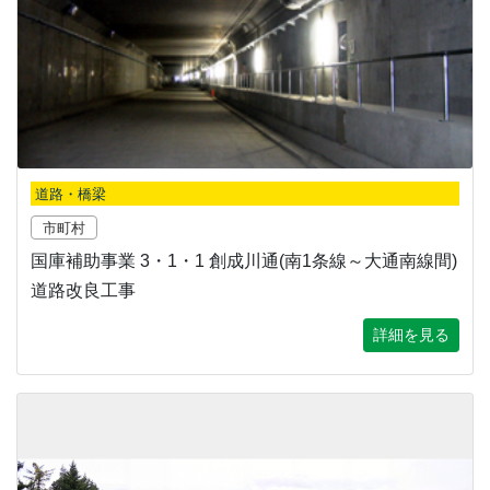
道路・橋梁
市町村
国庫補助事業 3・1・1 創成川通(南1条線～大通南線間)
道路改良工事
詳細を見る