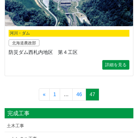
河川・ダム
北海道農政部
防災ダム西札内地区 第４工区
詳細を見る
«
1
…
46
47
完成工事
土木工事