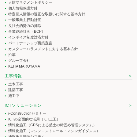
人財マネジメントポリシー
個人情報保護方針
特定個人情報の適正な取扱いに関する基本方針
一般事業主行動計画
反社会的勢力の排除
事業継続計画（BCP）
インボイス制度対応方針
パートナーシップ構築宣言
カスタマーハラスメントに対する基本方針
沿革
グループ会社
KEITA MARUYAMA
工事情報
土木工事
建築工事
施工中
ICTソリューション
i-Constructionセミナー
ICTの全面的な活用（ICT土工）
情報化施工（GPSによる盛土の締固め管理システム）
情報化施工（マシンコントロール・マシンガイダンス）
地盤改良管理システム