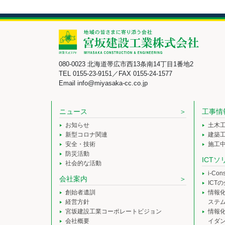
080-0023 北海道帯広市西13条南14丁目1番地2
TEL 0155-23-9151／FAX 0155-24-1577
Email info@miyasaka-cc.co.jp
ニュース
工事情
お知らせ
土木
新型コロナ関連
建築
安全・技術
施工
防災活動
ICT
社会的な活動
i-Co
会社案内
ICT
創始者遺訓
情報
経営方針
ステ
宮坂建設工業コーポレートビジョン
情報
会社概要
イダ