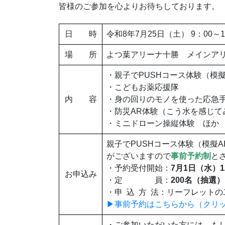
皆様のご参加を心よりお待ちしております。
日 時
令和8年7月25日（土） 9：00～
場 所
よつ葉アリーナ十勝 メインア
・親子でPUSHコース体験（模
・こどもお薬応援隊
内 容
・身の回りのモノを使った応急
・防災AR体験（こう水を感じて
・ミニドローン操縦体験 ほか
親子でPUSHコース体験（模擬
がございますので
事前予約制
と
・予約受付開始：
7月1
日（水）1
お申込み
・定 員：
200名（抽選）
・申 込 方 法：リーフレット
▶事前予約はこちらから（クリ
・ご参加いただいた方には、も