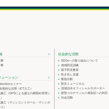
報
社会的な活動
工事
SDGsへの取り組みについて
工事
地域防災訓練
中
親子防災教室
炊き出し支援
ソリューション
緊急出動
防災ミュージカル
nstructionセミナー
流域治水オフィシャルサポーター
の全面的な活用（ICT土工）
新型コロナウィルス感染症への対応
化施工（GPSによる盛土の締固め管理シ
社会活動
ム）
化施工（マシンコントロール・マシンガ
ンス）